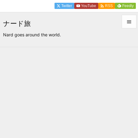

Twitter
YouTube
Feedly
RSS

ナード旅

Nard goes around the world.
メニュ

サイド

前へ

次へ

検索