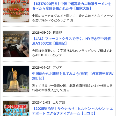
【1杯17000円?!】中国で超高級カニ味噌ラーメンを
食べたら度肝を抜かれた件【蟹家大院】
中国のローカルグルメと聞いて、皆さんはどんなイメージ
を思い浮かべるだろうか？ お ...
2026-05-09
:
搭乗記
【JAL】ファーストクラスで行く、NY行き空中居酒
屋A350の旅【搭乗記】
今回は念願叶い、文字通りJALのフラッグシップ機材であ
るA350-1000のファ ...
2026-04-27
:
アジア
中国側から北朝鮮を見てみよう(提案)【丹東観光案内/
旅行記】
近くて世界で一番遠い国、北朝鮮(筆者比) いまだ外国人旅
行者の本格受入はしておら ...
2025-12-03
:
エリア別
【2025宿泊記】サウナあり！ヒルトン ヘルシンキ エ
アポート エグゼクティブルーム【口コミ】