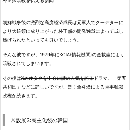
朴正煕暗殺を伝える新聞
朝鮮戦争後の激烈な高度経済成長は元軍人でクーデターに
より大統領に成り上がった朴正煕の開発独裁によって成し
遂げられたといっても良いでしょう。
そんな彼ですが、1979年にKCIA(情報機関)の金載圭により
暗殺されてしまいます。
その後は
Xのオタクを中心に謎の人気を誇る
ドラマ、「第五
共和国」などに詳しいですが、暫く全斗煥による軍事独裁
政権が続きます。
常設展3:民主化後の韓国