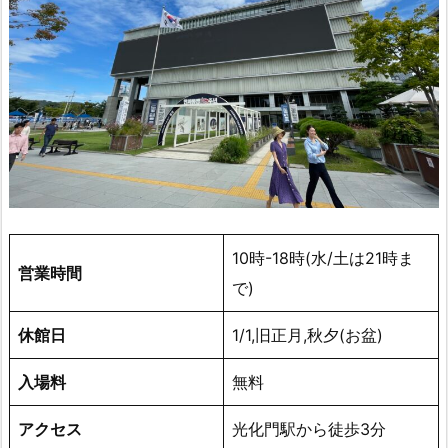
10時-18時(水/土は21時ま
営業時間
で)
休館日
1/1,旧正月,秋夕(お盆)
入場料
無料
アクセス
光化門駅から徒歩3分