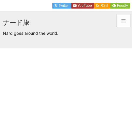

Twitter
YouTube
Feedly
RSS

ナード旅

Nard goes around the world.
メニュ

サイド

前へ

次へ

検索