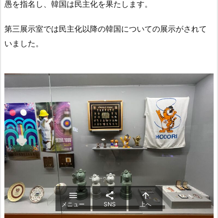
愚を指名し、韓国は民主化を果たします。
第三展示室では民主化以降の韓国についての展示がされて
いました。



メニュー
SNS
上へ