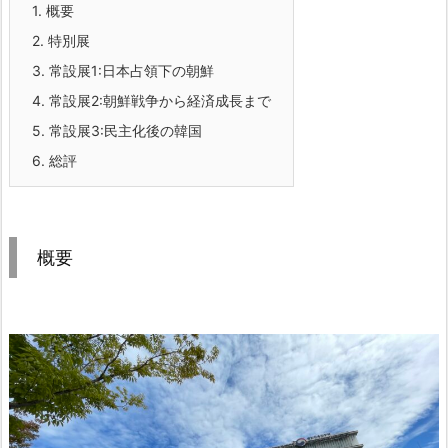
1.
概要
2.
特別展
3.
常設展1:日本占領下の朝鮮
4.
常設展2:朝鮮戦争から経済成長まで
5.
常設展3:民主化後の韓国
6.
総評
概要